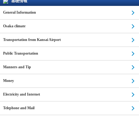
基礎情報
General Information
Osaka climate
Transportation from Kansai Airport
Public Transportation
Manners and Tip
Money
Electricity and Internet
Telephone and Mail