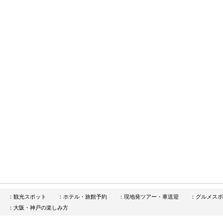
：観光スポット
：ホテル・旅館予約
：現地発ツアー・車送迎
：グルメスポ
：大阪・神戸の楽しみ方