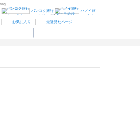
ting!
港
バンコク旅行
ハノイ旅
カンボジア旅行
バリ島旅行
マニラ旅行
お気に入り
最近見たページ
パリ旅行
南仏プロヴァ
ネツィア
イタリア南部
バ
阪・神戸の楽しみ方
オーストリア旅行
スイス旅行
旅行
プラハ
ハンガリー旅行
ギリシャ旅行
トルコ
イスラ
ロサンゼルス旅行
ハワイ旅行
カナダ西部旅行
トラリア旅行
観光情報：アジア