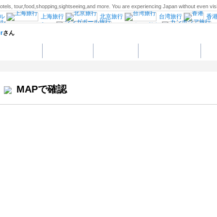
tels, tour,food,shopping,sightseeing,and more. You are experiencing Japan without even visi
ル
上海旅行
北京旅行
台湾旅行
香
クアラルンプール
シンガポール旅行
r
さん
ブータン旅行
南アジア旅行
ロンドン
行
中央イタリア
ミラノ旅行
ヴェ
ツアー・車送迎
グルメスポット
ショッピング
エンターテイメント
大
ポルトガル旅行
ドイツ西部旅行
ヘルシンキ
スウェーデン旅行
ノルウェー
クロアチア旅行
ロシア旅行
中欧旅行
行
エジプト旅行
ニューヨーク旅行
行
フロリダ旅行
ワシントンD.C旅行
MAPで確認
リオデジャネイロ旅行
ペルー旅行
オース
古民家宿”Coolシリーズ”