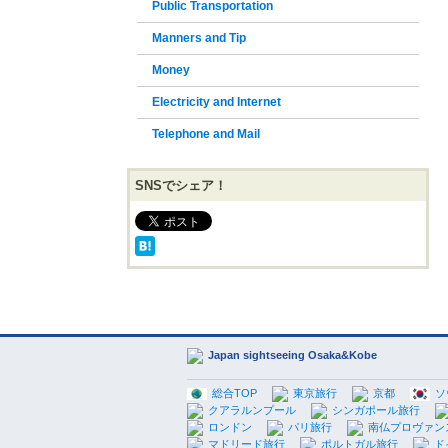
Public Transportation
Manners and Tip
Money
Electricity and Internet
Telephone and Mail
SNSでシェア！
Japan sightseeing Osaka&Kobe
総合TOP
東京旅行
京都
ソ
クアラルンプール
シンガポール旅行
ロンドン
パリ旅行
南仏プロヴァン
マドリード旅行
ポルトガル旅行
ド