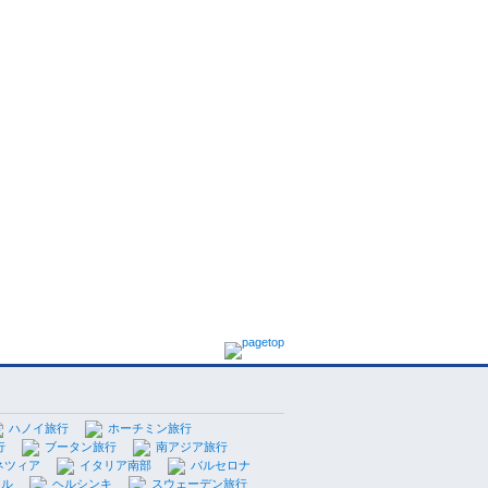
ハノイ旅行
ホーチミン旅行
行
ブータン旅行
南アジア旅行
ネツィア
イタリア南部
バルセロナ
セル
ヘルシンキ
スウェーデン旅行