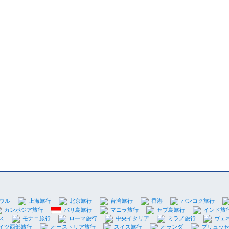
ウル
上海旅行
北京旅行
台湾旅行
香港
バンコク旅行
カンボジア旅行
バリ島旅行
マニラ旅行
セブ島旅行
インド旅
ス
モナコ旅行
ローマ旅行
中央イタリア
ミラノ旅行
ヴェ
イツ西部旅行
オーストリア旅行
スイス旅行
オランダ
ブリュッ