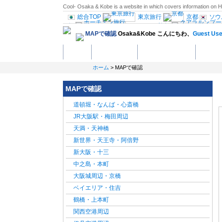
Cool- Osaka & Kobe is a website in which covers information on Ho
総合TOP
東京旅行
京都
ソウ
行
ホーチミン旅行
MAPで確認
Osaka&Kobe こんにちわ、
Guest Use
セブ島旅行
インド旅行
ンス
モナコ旅行
ローマ旅
ホーム
観光スポット
ホテル・旅館予約
現地発
ルセロナ
マドリード旅行
オランダ
ブリュッセル
ホーム
> MAPで確認
ポーランド旅行
エル旅行
ドバイ・アブダビ旅
MAPで確認
サンフランシスコ旅行
ラスベガス旅
メキシコ旅行
道頓堀・なんば・心斎橋
観光情報：ヨーロッパ
JR大阪駅・梅田周辺
天満・天神橋
新世界・天王寺・阿倍野
新大阪・十三
中之島・本町
大阪城周辺・京橋
ベイエリア・住吉
鶴橋・上本町
関西空港周辺