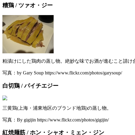
糟鶏 / ツァオ・ジー
粕漬けにした鶏肉の蒸し物。絶妙な味でお酒が進むこと請け
写真：by Gary Soup https://www.flickr.com/photos/garysoup/
白切鶏 / パイチエジー
三黄鶏(上海・浦東地区のブランド地鶏)の蒸し物。
写真：By gigijin https://www.flickr.com/photos/gigijin/
紅焼麺筋 / ホン・シャオ・ミェン・ジン