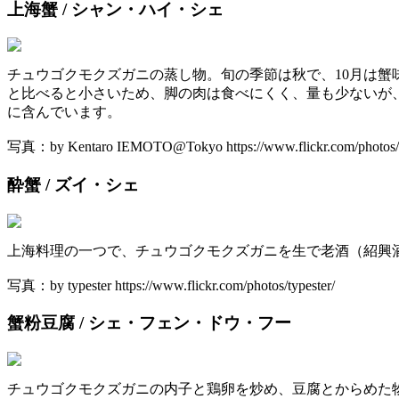
上海蟹 / シャン・ハイ・シェ
チュウゴクモクズガニの蒸し物。旬の季節は秋で、10月は蟹
と比べると小さいため、脚の肉は食べにくく、量も少ないが
に含んでいます。
写真：by Kentaro IEMOTO@Tokyo https://www.flickr.com/photos/k
酔蟹 / ズイ・シェ
上海料理の一つで、チュウゴクモクズガニを生で老酒（紹興
写真：by typester https://www.flickr.com/photos/typester/
蟹粉豆腐 / シェ・フェン・ドウ・フー
チュウゴクモクズガニの内子と鶏卵を炒め、豆腐とからめた