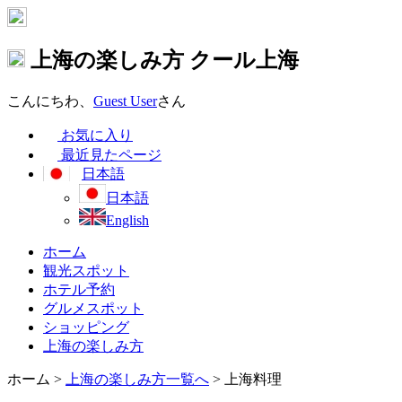
上海の楽しみ方
クール上海
こんにちわ、
Guest User
さん
お気に入り
最近見たページ
日本語
日本語
English
ホーム
観光スポット
ホテル予約
グルメスポット
ショッピング
上海の楽しみ方
ホーム
>
上海の楽しみ方一覧へ
> 上海料理