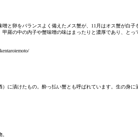
味噌と卵をバランスよく備えたメス蟹が、11月はオス蟹が白
、甲羅の中の内子や蟹味噌の味はまったりと濃厚であり、とって
entaroiemoto/
酒）に漬けたもの。酔っ払い蟹とも呼ばれています。生の身に
物。