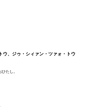
・トウ、ジゥ・シィァン・ツァォ・トウ
おひたし。