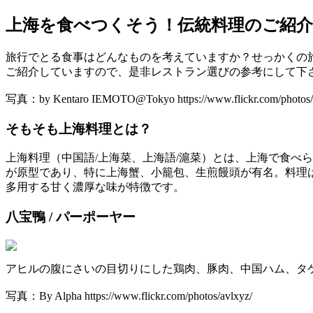
上海を食べつくそう！伝統料理のご紹介
旅行でとる食事はどんなものを考えていますか？せっかくの
ご紹介していますので、是非レストラン選びの参考にして下
写真：by Kentaro IEMOTO@Tokyo https://www.flickr.com/photos/k
そもそも上海料理とは？
上海料理（中国語/上海菜、上海語/滬菜）とは、上海で食べ
が原型であり、特に上海蟹、小籠包、生煎饅頭が有名。料理
多用する甘く濃厚な味が特徴です。
八宝鴨 / パーポーヤー
アヒルの腹にさいの目切りにした鶏肉、豚肉、中国ハム、タ
写真：By Alpha https://www.flickr.com/photos/avlxyz/