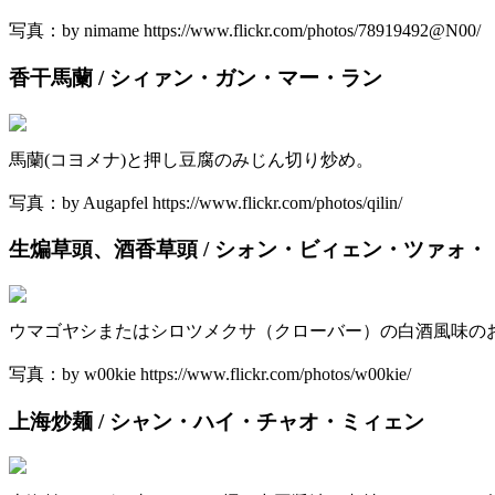
写真：by nimame https://www.flickr.com/photos/78919492@N00/
香干馬蘭 / シィァン・ガン・マー・ラン
馬蘭(コヨメナ)と押し豆腐のみじん切り炒め。
写真：by Augapfel https://www.flickr.com/photos/qilin/
生煸草頭、酒香草頭 / シォン・ビィェン・ツァォ
ウマゴヤシまたはシロツメクサ（クローバー）の白酒風味の
写真：by w00kie https://www.flickr.com/photos/w00kie/
上海炒麺 / シャン・ハイ・チャオ・ミィェン