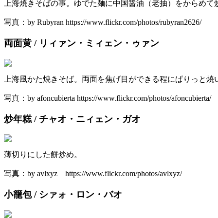
上海焼きそばの事。ゆでた麺に中国醤油（老抽）をからめて
写真：by Rubyran https://www.flickr.com/photos/rubyran2626/
両面黄 / リィァン・ミィェン・ゥァン
上海風かた焼きそば。両面を焦げ目ができる程にぱりっと焼
写真：by afoncubierta https://www.flickr.com/photos/afoncubierta/
炒年糕 / チャオ・ニィェン・ガオ
薄切りにした餅炒め。
写真：by avlxyz https://www.flickr.com/photos/avlxyz/
小籠包 / シァォ・ロン・バオ