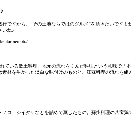
♪
旅行ですから、”その土地ならではのグルメ”を頂きたいですよ
さいね♪
entaroiemoto/
られている郷土料理。地元の流れをくんだ料理という意味で「
は素材を生かした淡白な味付けのものと、江蘇料理の流れを組
ケノコ、シイタケなどを詰めて蒸したもの。蘇州料理の八宝鶏