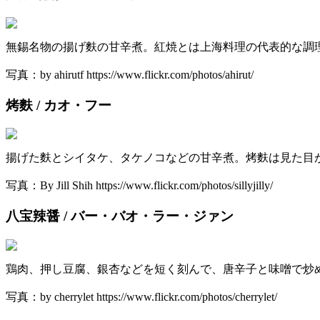
無錫名物の揚げ麩の甘辛煮。紅焼とは上海料理の代表的な調
写真：by ahirutf https://www.flickr.com/photos/ahirut/
烤麩 / カオ・フー
揚げた麩とシイタケ、タケノコなどの甘辛煮。烤麩は見た目
写真：By Jill Shih https://www.flickr.com/photos/sillyjilly/
八宝辣醤 / バー・バオ・ラー・ジァン
鶏肉、押し豆腐、銀杏などを短く刻んで、唐辛子と味噌で炒
写真：by cherrylet https://www.flickr.com/photos/cherrylet/