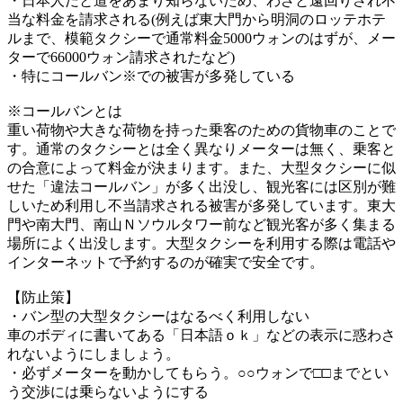
・日本人だと道をあまり知らないため、わざと遠回りされ不
当な料金を請求される(例えば東大門から明洞のロッテホテ
ルまで、模範タクシーで通常料金5000ウォンのはずが、メー
ターで66000ウォン請求されたなど)
・特にコールバン※での被害が多発している
※コールバンとは
重い荷物や大きな荷物を持った乗客のための貨物車のことで
す。通常のタクシーとは全く異なりメーターは無く、乗客と
の合意によって料金が決まります。また、大型タクシーに似
せた「違法コールバン」が多く出没し、観光客には区別が難
しいため利用し不当請求される被害が多発しています。東大
門や南大門、南山Ｎソウルタワー前など観光客が多く集まる
場所によく出没します。大型タクシーを利用する際は電話や
インターネットで予約するのが確実で安全です。
【防止策】
・バン型の大型タクシーはなるべく利用しない
車のボディに書いてある「日本語ｏｋ」などの表示に惑わさ
れないようにしましょう。
・必ずメーターを動かしてもらう。○○ウォンで□□までとい
う交渉には乗らないようにする