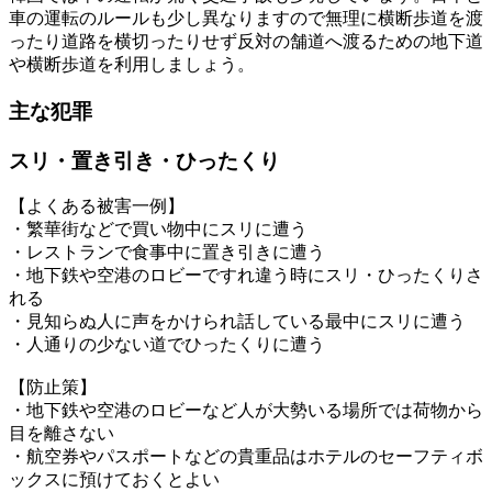
車の運転のルールも少し異なりますので無理に横断歩道を渡
ったり道路を横切ったりせず反対の舗道へ渡るための地下道
や横断歩道を利用しましょう。
主な犯罪
スリ・置き引き・ひったくり
【よくある被害一例】
・繁華街などで買い物中にスリに遭う
・レストランで食事中に置き引きに遭う
・地下鉄や空港のロビーですれ違う時にスリ・ひったくりさ
れる
・見知らぬ人に声をかけられ話している最中にスリに遭う
・人通りの少ない道でひったくりに遭う
【防止策】
・地下鉄や空港のロビーなど人が大勢いる場所では荷物から
目を離さない
・航空券やパスポートなどの貴重品はホテルのセーフティボ
ックスに預けておくとよい