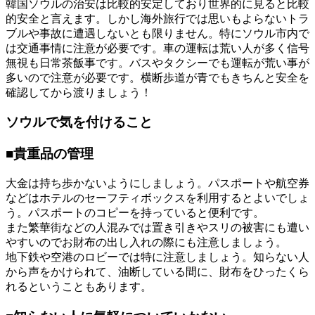
韓国ソウルの治安は比較的安定しており世界的に見ると比較
的安全と言えます。しかし海外旅行では思いもよらないトラ
ブルや事故に遭遇しないとも限りません。特にソウル市内で
は交通事情に注意が必要です。車の運転は荒い人が多く信号
無視も日常茶飯事です。バスやタクシーでも運転が荒い事が
多いので注意が必要です。横断歩道が青でもきちんと安全を
確認してから渡りましょう！
ソウルで気を付けること
■貴重品の管理
大金は持ち歩かないようにしましょう。パスポートや航空券
などはホテルのセーフティボックスを利用するとよいでしょ
う。パスポートのコピーを持っていると便利です。
また繁華街などの人混みでは置き引きやスリの被害にも遭い
やすいのでお財布の出し入れの際にも注意しましょう。
地下鉄や空港のロビーでは特に注意しましょう。知らない人
から声をかけられて、油断している間に、財布をひったくら
れるということもあります。