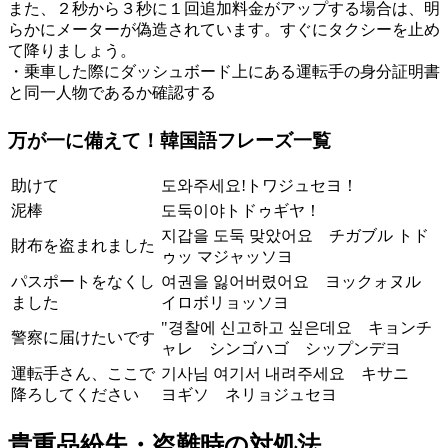
また、２秒から３秒に１回追加料金がアップする場合は、明
らかにメーターが偽造されています。すぐにタクシーを止め
て降りましょう。
・乗車した際にダッシュボード上にある運転手の身分証明書
と同一人物であるか確認する
万が一に備えて！韓国語フレーズ一覧
助けて
도와주세요!トワジュセヨ！
泥棒
도둑이야トドゥギヤ！
지갑을 도둑 맞았어요 チガブル トド
財布を盗まれました
ゥッ マジャッソヨ
パスポートをなくし
여권을 잃어버렸어요 ヨックォヌル
ました
イロボリョッソヨ
"경찰에 신고하고 싶은데요 キョンチ
警察に届けたいです
ャレ シンゴハゴ シップンデヨ
運転手さん、ここで
기사님 여기서 내려주세요 キサニ
降ろしてください
ヨギソ ネリョジュセヨ
貴重品紛失・盗難時の対処法