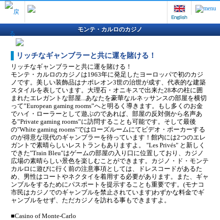
モンテ・カルロのカジノ
リッチなギャンブラーと共に運を賭ける！
リッチなギャンブラーと共に運を賭ける！
モンテ・カルロのカジノは1963年に発足したヨーロッパで初のカジ
ノです。美しい装飾品はナポレオン3世の治世が成す、代表的な建築
スタイルを表しています。大理石・オニキスで出来た28本の柱に囲
まれたエレガントな部屋...あなたを豪華なルネッサンスの部屋を横切
って”European gaming rooms”へと明るく導きます。もし多くのお金
でハイ・ローラーとして遊ぶのであれば、部屋の反対側から名声あ
る”Private gaming rooms”に訪問することも可能です。そして最後
の"White gaming rooms"ではローズルームにてビデオ・ポーカーする
のが得意な現代のギャンブラーを待っています！館内には2つのエレ
ガントで素晴らしいレストランもありますよ。 "Les Privés" と新しく
できた"Train Bleu"はゲームの部屋の入り口に位置しており、カジノ
広場の素晴らしい景色を楽しむことができます。カジノ・ド・モンテ
カルロに遊びに行く前の注意事項としては、ドレスコードがあるた
め、男性はコートやネクタイを着用する必要があります。また、ギャ
ンブルをするためにパスポートを提示することも重要です。(モナコ
市民はカジノでのギャンブルを禁止されています)わずかな料金でギ
ャンブルをせず、ただカジノを訪れる事もできますよ。
■Casino of Monte-Carlo