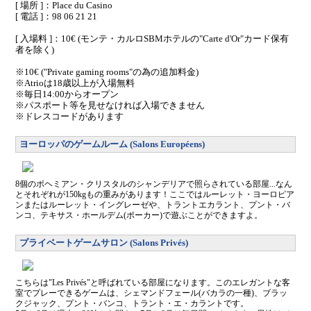
[ 場所 ]：Place du Casino
[ 電話 ]：98 06 21 21
[ 入場料 ]：10€ (モンテ・カルロSBMホテルの"Carte d'Or"カード保有
者を除く)
※10€ ("Private gaming rooms"の為の追加料金)
※Atrioは18歳以上が入場無料
※毎日14:00からオープン
※パスポート等を見せなければ入場できません
※ドレスコードがあります
ヨーロッパのゲームルーム (Salons Européens)
8個のボヘミアン・クリスタルのシャンデリアで照らされている部屋...なん
とそれぞれが150kgもの重みがあります！ここではルーレット・ヨーロピア
ンまたはルーレット・イングレーゼや、トラントエカラント、プント・バ
ンコ、テキサス・ホールデム(ポーカー)で遊ぶことができますよ。
プライベートゲームサロン (Salons Privés)
こちらは"Les Privés"と呼ばれている部屋になります。このエレガントな客
室でプレーできるゲームは、シェマンドフェール(バカラの一種)、ブラッ
クジャック、プント・バンコ、トラント・エ・カラントです。