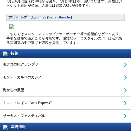
5月と6月は週末に20時から開き、7月と8月は毎日開いています。男性はジ
ャケット着用が必須。入場には追加の€10が必要です。
ホワイトゲームルーム (Salle Blanche)
こちらではスロットマシンやビデオ・ポーカー等の前衛的なゲームあり、
手頃な価格で遊ぶことが可能です。優雅なレトロスタイルのバーは活気あ
る雰囲気の中で寛げる環境を提供しています。
特集
モナコのF1グランプリ
モンテ・カルロのカジノ
海からの展望
ミニ・トレイン"Azur Express"
サーカス・フェスティバル
基礎情報