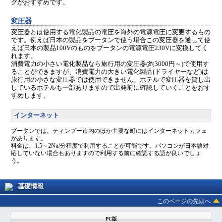
グがおすすめです。
変圧器
変圧器とは使用する電化製品の電圧を海外の電源電圧に変更するもの
です。例えば日本の製品をブータンで使う場合この変圧器を通して使
えば日本の製品100Vのものをブータンの電源電圧230Vに変換してく
れます。
消費電力の小さい電化製品なら旅行用の変圧器(約3000円～)で使用す
ることができますが、消費電力の大きい電化製品(ドライヤーなど)は
旅行用の小さな変圧器では使用できません。ホテルで変圧器を貸し出
しているホテルも一部ありますので出発前に確認していくことをおす
すめします。
インターネット
ブータンでは、ティンプー市内のほか主要な町にはインターネットカフェ
があります。
料金は、1.5～2Nu/分程度で利用することが可能です。パソコンが日本語対
応していない場合もありますので利用する前に確認する語が良いでしょ
う。
基礎情報
このページの先頭へ
PC版