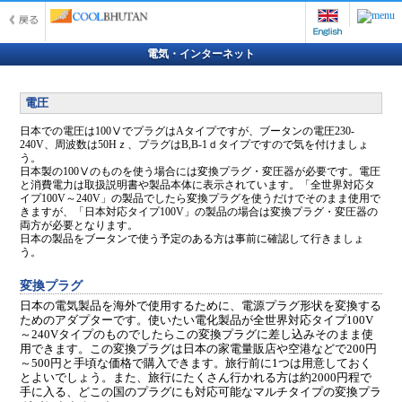
電気・インターネット
電圧
日本での電圧は100ⅤでプラグはAタイプですが、ブータンの電圧230-
240V、周波数は50Hｚ、プラグはB,B-1ｄタイプですので気を付けましょ
う。
日本製の100Ⅴのものを使う場合には変換プラグ・変圧器が必要です。電圧
と消費電力は取扱説明書や製品本体に表示されています。「全世界対応タ
イプ100V～240V」の製品でしたら変換プラグを使うだけでそのまま使用で
きますが、「日本対応タイプ100V」の製品の場合は変換プラグ・変圧器の
両方が必要となります。
日本の製品をブータンで使う予定のある方は事前に確認して行きましょ
う。
変換プラグ
日本の電気製品を海外で使用するために、電源プラグ形状を変換する
ためのアダプターです。使いたい電化製品が全世界対応タイプ100V
～240Vタイプのものでしたらこの変換プラグに差し込みそのまま使
用できます。この変換プラグは日本の家電量販店や空港などで200円
～500円と手頃な価格で購入できます。旅行前に1つは用意しておく
とよいでしょう。また、旅行にたくさん行かれる方は約2000円程で
手に入る、どこの国のプラグにも対応可能なマルチタイプの変換プラ