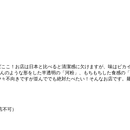
えばここ！お店は日本と比べると清潔感に欠けますが、味はピカ
んのような形をした半透明の「河粉」、もちもちした食感の「
は少々不向きですが並んででも絶対たべたい！そんなお店です。
掃で入店不可）