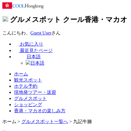
グルメスポット
クール香港・マカオ
こんにちわ、
Guest User
さん
お気に入り
最近見たページ
日本語
日本語
ホーム
観光スポット
ホテル予約
現地発ツアー・送迎
グルメスポット
ショッピング
香港・マカオの楽しみ方
ホーム
>
グルメスポット一覧へ
> 九記牛腩