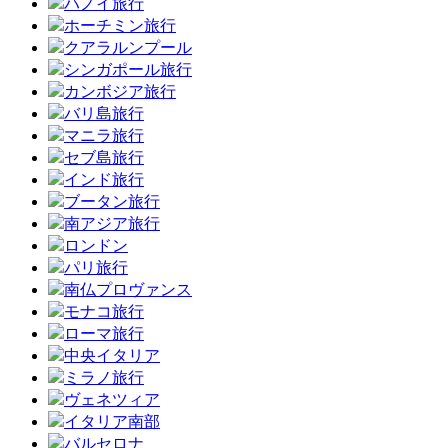
ハノイ旅行
ホーチミン旅行
クアラルンプール
シンガポール旅行
カンボジア旅行
バリ島旅行
マニラ旅行
セブ島旅行
インド旅行
ブータン旅行
南アジア旅行
ロンドン
パリ旅行
南仏プロヴァンス
モナコ旅行
ローマ旅行
中央イタリア
ミラノ旅行
ヴェネツィア
イタリア南部
バルセロナ