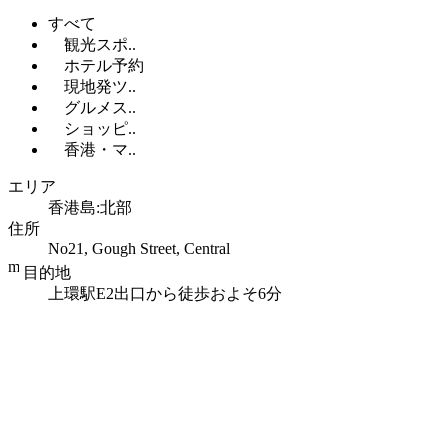
すべて
観光スポ..
ホテル予約
現地発ツ..
グルメス..
ショッピ..
香港・マ..
エリア
香港島:北部
住所
No21, Gough Street, Central
目的地
上環駅E2出口から徒歩およそ6分