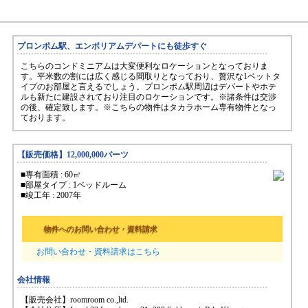
プロンポム駅、エンポリアムデパートにも徒歩すぐ
こちらのコンドミニアムは大変便利なロケーションとなっておりま
す。平米数の割には広く感じる間取りとなっており、贅沢な1ベットタ
イプのお部屋と言えるでしょう。プロンポム駅周辺はデパートやホテ
ルも新たに建設されており注目のロケーションです。※諸条件は交渉
の後、確定致します。※こちらの物件はタカラホーム専有物件となっ
ております。
【販売価格】12,000,000バーツ
■専有面積 : 60㎡
■部屋タイプ : 1ベッドルーム
■竣工年 : 2007年
物件へのお問い合わせ・資料請求
お問い合わせ・資料請求はこちら
会社情報
【販売会社】roomroom co.,ltd.