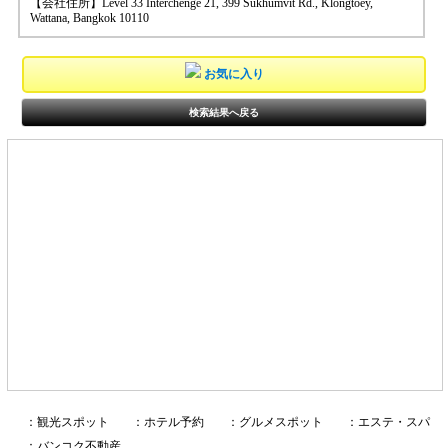
【会社住所】Level 33 Interchenge 21, 399 Sukhumvit Rd., Klongtoey,
Wattana, Bangkok 10110
お気に入り
検索結果へ戻る
：観光スポット
：ホテル予約
：グルメスポット
：エステ・スパ
：バンコク不動産