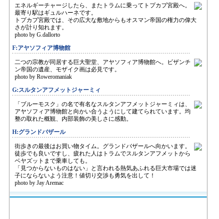
エネルギーチャージしたら、またトラムに乗ってトプカプ宮殿へ。
最寄り駅はギュルハーネです。
トプカプ宮殿では、その広大な敷地からもオスマン帝国の権力の偉大
さが計り知れます。
photo by G.dallorto
F:アヤソフィア博物館
二つの宗教が同居する巨大聖堂、アヤソフィア博物館へ。ビザンチ
ン帝国の遺産、モザイク画は必見です。
photo by Roweromaniak
G:スルタンアフメットジャーミィ
「ブルーモスク」の名で有名なスルタンアフメットジャーミィは、
アヤソフィア博物館と向かい合うようにして建てられています。均
整の取れた概観、内部装飾の美しさに感動。
H:グランドバザール
街歩きの最後はお買い物タイム。グランドバザールへ向かいます。
徒歩でも良いですし、疲れた人はトラムでスルタンアフメットから
ベヤズットまで乗車しても。
「見つからないものはない」と言われる熱気あふれる巨大市場では迷
子にならないよう注意！値切り交渉も勇気を出して！
photo by Jay Aremac