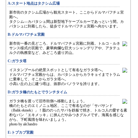
A:スタート地点はタクシム広場
新市街のタクシム広場から観光スタート。ここからドルマバフチェ宮
殿へ。
タクシム―カバタシュ間は新型地下ケーブルカーであっという間。カ
バタシュに到着したら、徒歩でドルマバフチェ宮殿へ向かいます。
B:ドルマバフチェ宮殿
新市街一番の見どころ、ドルマバフチェ宮殿に到着。トルコ・ルネ
サンス様式の宮殿で、豪華絢爛な巨大ッシャンデリアや、アタテュ
ルクの執務室など、みどころ盛り沢山。
C:ガラタ塔
イスタンブールの絶景スポットとして有名なガラタ塔へ。
ドルマバフチェ宮殿からは、カバタシュからカラキョイまでトラム
に乗車して、そこからガラタ塔へ。
小高い丘の上に建つ塔は、抜群のパノラマを誇ります。
D:ガラタ橋のたもとでランチタイム
ガラタ橋を渡って旧市街側へ移動しましょう。
橋のたもとのエミノニュ地区、ここで有名なのが「サバサンド
（Balik ekmek）」！脂ののったサバを鉄板で焼き、トルコ人の愛する素
朴なパン「エキメッキ」に挟んだやみつきグルメです。海風を感じな
がら、下町風情を味わいましょう。
photo by ale3andro
E:トプカプ宮殿