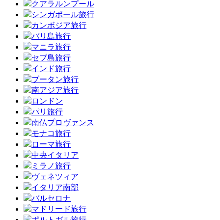
クアラルンプール
シンガポール旅行
カンボジア旅行
バリ島旅行
マニラ旅行
セブ島旅行
インド旅行
ブータン旅行
南アジア旅行
ロンドン
パリ旅行
南仏プロヴァンス
モナコ旅行
ローマ旅行
中央イタリア
ミラノ旅行
ヴェネツィア
イタリア南部
バルセロナ
マドリード旅行
ポルトガル旅行