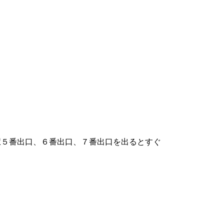
회현）駅５番出口、６番出口、７番出口を出るとすぐ