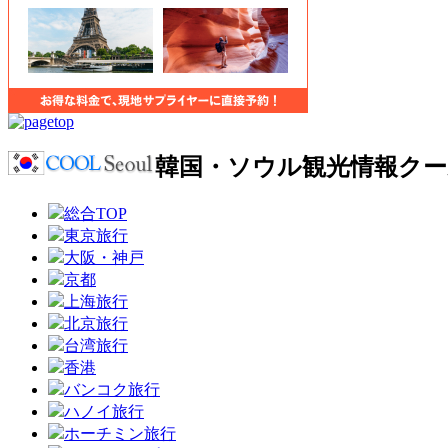
韓国・ソウル観光情報ク
総合TOP
東京旅行
大阪・神戸
京都
上海旅行
北京旅行
台湾旅行
香港
バンコク旅行
ハノイ旅行
ホーチミン旅行