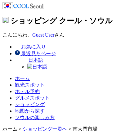
ショッピング
クール・ソウル
こんにちわ、
Guest User
さん
お気に入り
最近見たページ
日本語
日本語
ホーム
観光スポット
ホテル予約
グルメスポット
ショッピング
地図から探す
ソウルの楽しみ方
ホーム
>
ショッピング一覧へ
> 南大門市場