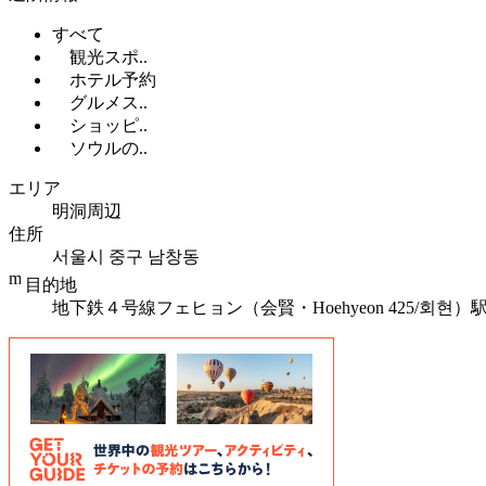
すべて
観光スポ..
ホテル予約
グルメス..
ショッピ..
ソウルの..
エリア
明洞周辺
住所
서울시 중구 남창동
目的地
地下鉄４号線フェヒョン（会賢・Hoehyeon 425/