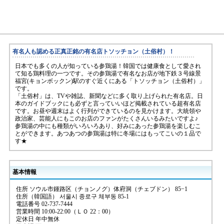
有名人も認める正真正銘の有名店トソッチョン（土俗村）！
日本でも多くの人が知っている参鶏湯！韓国では健康食として愛され
て知る鶏料理の一つです。その参鶏湯で有名なお店が地下鉄３号線景
福宮(キョンボックン)駅のすぐ近くにある「トソッチョン（土俗村）」
です。
「土俗村」は、TVや雑誌、新聞などに多く取り上げられた有名店。日
本のガイドブックにも必ずと言っていいほど掲載されている超有名店
です。お昼や週末はよく行列ができているのを見かけます。大統領や
政治家、芸能人にもこのお店のファンがたくさんいるみたいですよ♪
参鶏湯の中にも種類がいろいろあり、好みにあった参鶏湯を楽しむこ
とができます。あつあつの参鶏湯は特に冬場にはもってこいの１品で
す★
基本情報
住所 ソウル市鍾路区（チョンノグ）体府洞（チェブドン） 85−1
住所（韓国語） 서울시 종로구 체부동 85-1
電話番号 02-737-7444
営業時間 10:00-22:00（ＬＯ 22：00）
定休日 年中無休