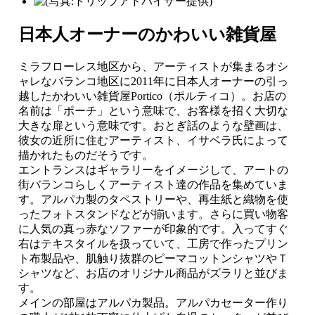
日本人オーナーのかわいい雑貨屋
ミラフローレス地区から、アーティストが集まるオシ
ャレなバランコ地区に2011年に日本人オーナーの引っ
越したかわいい雑貨屋Portico（ポルティコ）。お店の
名前は「ポーチ」という意味で、お客様を招く大切な
大きな扉という意味です。おとぎ話のような壁画は、
彼女の近所に住むアーティスト、イサベラ氏によって
描かれたものだそうです。
エントランスはギャラリーをイメージして、アートの
街バランコらしくアーティスト達の作品を集めていま
す。アルパカ製のタペストリーや、再生紙と織物を使
ったフォトスタンドなどが揃います。さらに買い物客
に人気の真っ赤なソファーが印象的です。入ってすぐ
右はテキスタイルを扱っていて、工房で作ったプリン
ト布製品や、肌触り抜群のピーマコットンシャツやＴ
シャツなど、お店のオリジナル商品がズラリと並びま
す。
メインの部屋はアルパカ製品。アルパカセーター作り