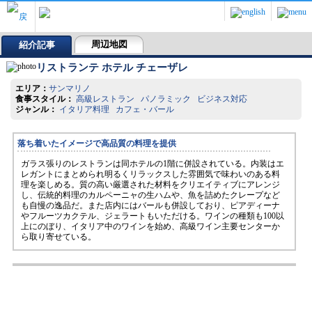
周辺地図
紹介記事
リストランテ ホテル チェーザレ
エリア：
サンマリノ
食事スタイル：
高級レストラン パノラミック ビジネス対応
ジャンル：
イタリア料理 カフェ・バール
落ち着いたイメージで高品質の料理を提供
ガラス張りのレストランは同ホテルの1階に併設されている。内装はエ
レガントにまとめられ明るくリラックスした雰囲気で味わいのある料
理を楽しめる。質の高い厳選された材料をクリエイティブにアレンジ
し、伝統的料理のカルペーニャの生ハムや、魚を詰めたクレープなど
も自慢の逸品だ。また店内にはバールも併設しており、ピアディーナ
やフルーツカクテル、ジェラートもいただける。ワインの種類も100以
上にのぼり、イタリア中のワインを始め、高級ワイン主要センターか
ら取り寄せている。