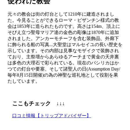
使われた教会
元々の教会は街の灯台として1210年に建造されまし
た。今見ることができるローマ・ビザンチン様式の教
会は1853年に造られたものです。高さは154m、頂上に
そびえ立つ聖母マリア達の金色の彫像は1870年に追加
されました。アンカーモチーフを含む装飾品、外廊下
に飾られる船の写真...大聖堂はマルセイユの長い歴史を
示しています。その内部は見事なモザイクで装飾され
ており、主祭壇からあらゆるアーチまで黄金の天井裏
は多色の大理石で彩られている。現在のバシリカはか
つての灯台や要塞、そして諸聖人の日(Assumption Day/
毎年8月15日開催)の為の神聖な巡礼地として役割を果
たしています。
ここもチェック ↓↓↓
口コミ情報【トリップアドバイザー】