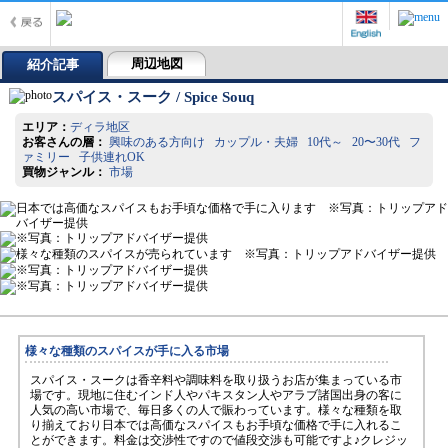
周辺地図
紹介記事
スパイス・スーク / Spice Souq
エリア：
ディラ地区
お客さんの層：
興味のある方向け カップル・夫婦 10代～ 20〜30代 フ
ァミリー 子供連れOK
買物ジャンル：
市場
様々な種類のスパイスが手に入る市場
スパイス・スークは香辛料や調味料を取り扱うお店が集まっている市
場です。現地に住むインド人やパキスタン人やアラブ諸国出身の客に
人気の高い市場で、毎日多くの人で賑わっています。様々な種類を取
り揃えており日本では高価なスパイスもお手頃な価格で手に入れるこ
とができます。料金は交渉性ですので値段交渉も可能ですよ♪クレジッ