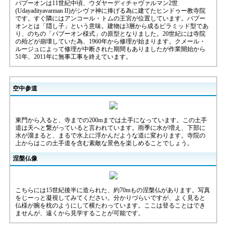
バプーオンは11世紀中頃、ウダヤーディチャヴァルマン2世
(Udayadityavarman II)がシヴァ神に捧げる為に建てたヒンドゥー教寺院
です。すぐ隣にはアンコール・トムの王宮が位置しています。パブー
オンとは「隠し子」という意味。建物は3層から成るピラミッド型であ
り、のちの「パブーオン様式」の原型となりました。20世紀には寺院
の殆どが崩壊していた為、1960年から修理が始まります。クメール・
ルージュによって修理が中断された期間もありましたが作業開始から
51年、2011年に無事工事を終えています。
空中参道
東門から入ると、寺までの200mまでは土手になっています。この土手
道は天へと繋がっていると言われています。雨季に水が増え、下部に
水が溜まると、まるで水上に浮かんだような道に変わります。寺院の
上からはこの土手道を含む素敵な景色を楽しめることでしょう。
涅槃仏像
こちらには15世紀後半に造られた、約70mもの涅槃仏があります。写真
をじーっと凝視してみてください。分かりづらいですが、よく見ると
仏様が腕を枕のようにして横たわっています。ここは登ることはでき
ませんが、遠くから見学することが可能です。