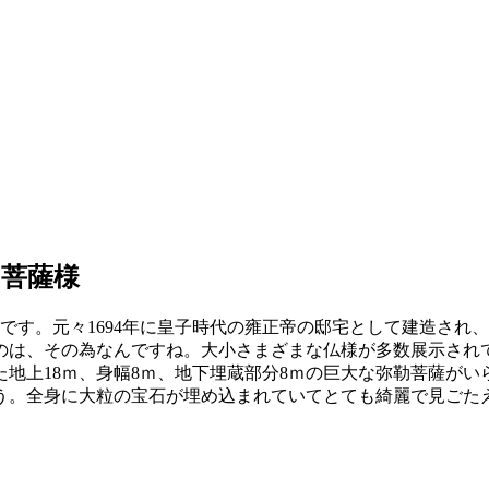
菩薩様
寺です。元々1694年に皇子時代の雍正帝の邸宅として建造さ
のは、その為なんですね。大小さまざまな仏様が多数展示され
地上18ｍ、身幅8ｍ、地下埋蔵部分8ｍの巨大な弥勒菩薩が
う。全身に大粒の宝石が埋め込まれていてとても綺麗で見ごた
。