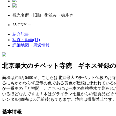
観光名所・旧跡 街並み・街歩き
25
CNY ～
紹介記事
写真・動画(11)
詳細地図・周辺情報
北京最大のチベット寺院 ギネス登録の
面積は約6万6400㎡、こちらは北京最大のチベット仏教のお
るにもかかわらず皇帝の色である黄色が屋根に使われている
が一番奥の「万福閣」。こちらには一本の白檀香木で彫られた
いるほどなんですよ！木はダライラマ七世からの朝貢品だそ
レンタル(価格は50元前後)もできます。境内は撮影禁止です
基本情報