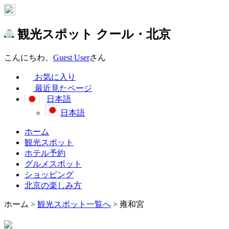
観光スポット
クール・北京
こんにちわ、
Guest User
さん
お気に入り
最近見たページ
日本語
日本語
ホーム
観光スポット
ホテル予約
グルメスポット
ショッピング
北京の楽しみ方
ホーム
>
観光スポット一覧へ
> 雍和宮