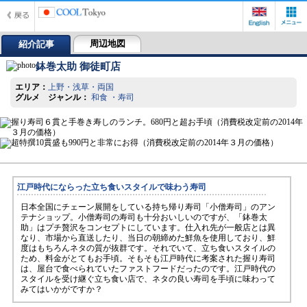
周辺地図
紹介記事
鉢巻太助 御徒町店
エリア：
上野・浅草・両国
グルメ ジャンル：
和食 ・寿司
江戸時代にならった立ち食いスタイルで味わう寿司
日本全国にチェーン展開をしている持ち帰り寿司「小僧寿司」のアン
テナショップ。小僧寿司の寿司も十分おいしいのですが、「鉢巻太
助」はプチ贅沢をコンセプトにしています。仕入れ先が一般店とは異
なり、市場から直送したり、当日の朝締めた鮮魚を使用しており、鮮
度はもちろんネタの質が抜群です。それでいて、立ち食いスタイルの
ため、料金がとてもお手頃。そもそも江戸時代に考案された握り寿司
は、屋台で食べられていたファストフードだったのです。江戸時代の
スタイルを受け継ぐ立ち食い店で、ネタの良い寿司を手頃に味わって
みてはいかがですか？