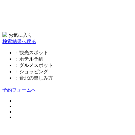
お気に入り
検索結果へ戻る
：観光スポット
：ホテル予約
：グルメスポット
：ショッピング
：台北の楽しみ方
予約フォームへ
このページの先頭へ