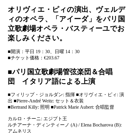
オリヴィエ・ピィの演出、ヴェルデ
ィのオペラ、「アイーダ」をパリ国
立歌劇場オペラ・バスティーユでお
楽しみください。
■開演：平日 19：30、日曜 14：30
■チケット価格：€203.67
■パリ国立歌劇場管弦楽団＆合唱
団 イタリア語による上演
■フィリップ・ジョルダン: 指揮 ■オリヴィエ・ピィ: 演
出 ■Pierre-André Weitz: セット＆衣装
■Bertrand Killy: 照明 ■Patrick Marie Aubert: 合唱監督
カルロ・チーニ: エジプト王
ルチアーナ・ディンティーノ (A) / Elena Bocharova (B):
アムネリス