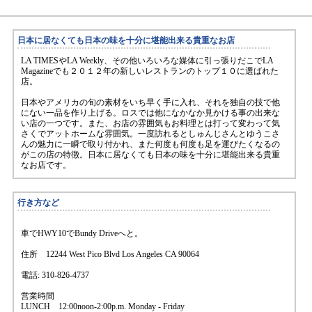
日本に居なくても日本の味を十分に堪能出来る貴重なお店
LA TIMESやLA Weekly、その他いろいろな媒体に引っ張りだこでLA
Magazineでも２０１２年の新しいレストランのトップ１０に選ばれた
店。
日本やアメリカの旬の素材をいち早く手に入れ、それを独自の技で他
にない一品を作り上げる。ロスでは他になかなか見かける事の出来な
い店の一つです。また、お店の雰囲気もお料理とは打って変わって気
さくでアットホームな雰囲気。一度訪れるとしゅんじさんとゆうこさ
んの魅力に一瞬で取り付かれ、また何度も何度も足を運びたくなるの
がこの店の特徴。日本に居なくても日本の味を十分に堪能出来る貴重
なお店です。
行き方など
車でHWY10でBundy Driveへと。
住所 12244 West Pico Blvd Los Angeles CA 90064
電話: 310-826-4737
営業時間
LUNCH 12:00noon-2:00p.m. Monday - Friday