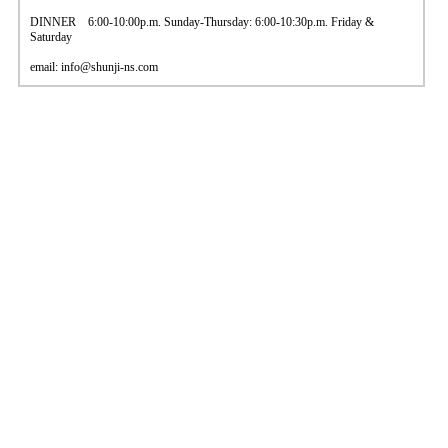
DINNER 6:00-10:00p.m. Sunday-Thursday: 6:00-10:30p.m. Friday &
Saturday
email: info@shunji-ns.com