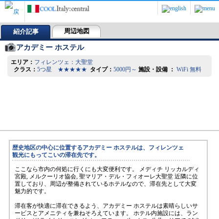
周辺地図
紹介記事
アカデミー ホステル
エリア：
フィレンツェ：大聖堂
クラス：
5つ星 ★★★★★
タイプ：
5000円～
施設・設備 ：
WiFi 無料
歴史地区の中心に位置するアカデミー ホステルは、フィレンツェ
観光にもってこいの滞在先です。
ここなら市内の何処に行くにも大変便利です。 メディチ リッカルディ
宮殿, メルクーリオ協会, 聖マリア・デル・フィオーレ大聖堂 近隣に位
置しており、周辺が整備されているホテルなので、滞在先として大変
魅力的です。
滞在客が快適に滞在できるよう、アカデミー ホステルは素晴らしいサ
ービスとアメニティを兼ねそろえています。 ホテル内施設には、ラン