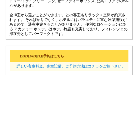
ドリー/ドライクリーニング, セーフティーボックス, 公共エリアでのWi-
Fi があります。
全10室から選ぶことができます。どの客室もリラックス空間が約束さ
れます。 そればかりでなく、ホテルにはバラエティに富む娯楽施設が
あるので、滞在中飽きることがありません。 便利なロケーションにあ
る アカデミー ホステルはホテル施設も充実しており、フィレンツェの
滞在先としてパーフェクトです。
COOLWORLD予約はこちら
詳しい客室料金、客室設備、ご予約方法はコチラをご覧下さい。